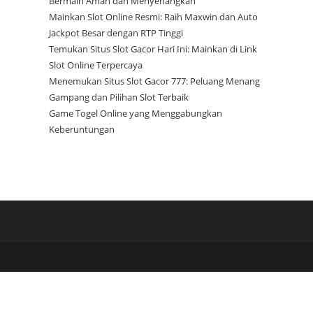
Bermain Aman dan Menyenangkan
Mainkan Slot Online Resmi: Raih Maxwin dan Auto
Jackpot Besar dengan RTP Tinggi
Temukan Situs Slot Gacor Hari Ini: Mainkan di Link
Slot Online Terpercaya
Menemukan Situs Slot Gacor 777: Peluang Menang
Gampang dan Pilihan Slot Terbaik
Game Togel Online yang Menggabungkan
Keberuntungan