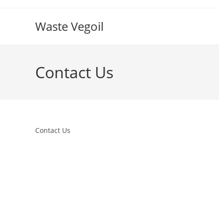
Skip
to
Waste Vegoil
content
Contact Us
Contact Us