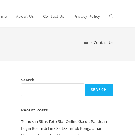
Toggle
ome
About Us
Contact Us
Privacy Policy
website
>
Contact Us
search
Search
SEARCH
Recent Posts
Temukan Situs Toto Slot Online Gacor: Panduan
Login Resmi di Link Slot88 untuk Pengalaman